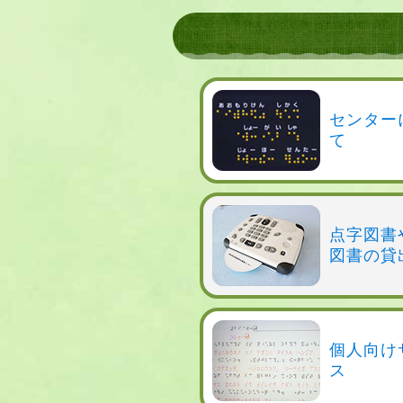
センター
て
点字図書
図書の貸
個人向け
ス