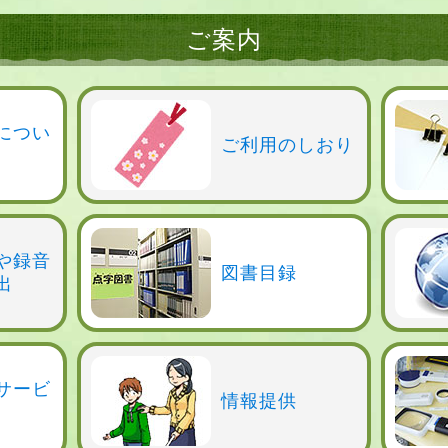
ご案内
につい
ご利用のしおり
や録音
図書目録
出
サービ
情報提供