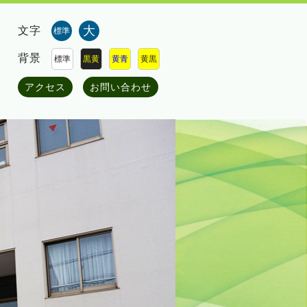
大
文字
標準
背景
標準
黒黄
黄青
黄黒
アクセス
お問い合わせ