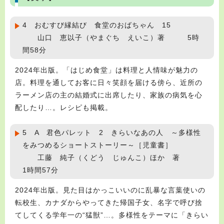
4 おむすび縁結び 食堂のおばちゃん 15
山口 恵以子（やまぐち えいこ）著 5時
間58分
2024年出版。「はじめ食堂」は料理と人情味が魅力の
店。料理を通してお客に日々笑顔を届ける傍ら、近所の
ラーメン店の主の結婚式に出席したり、家族の病気を心
配したり…。レシピも掲載。
5 A 君色パレット 2 きらいなあの人 ～多様性
をみつめるショートストーリー～［児童書］
工藤 純子（くどう じゅんこ）ほか 著
1時間57分
2024年出版。見た目はかっこいいのに乱暴な言葉使いの
転校生、カナダからやってきた帰国子女、名字で呼び捨
てしてくる学年一の“猛獣”…。多様性をテーマに「きらい