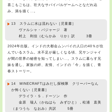
喜こもごもは、壮大なサバイバルゲームへとなだれ込
み、渦を描く…。
13 スラムに水は流れない［児童書］
ヴァルシャ・バジャージ 著
村上 利佳（むらかみ りか）訳 3冊
2024年出版。インドの大都会ムンバイの人口の40％が住
んでいるスラム。水不足が厳しくなる頃、兄サンジャイ
が闇の世界の秘密を知ってしまい…。スラムに暮らす兄
妹を通し、家族の絆、友情、インドの「今」を描く、青
春ストーリー。
14 MINECRAFTはみだし探検隊 クリーパーなん
か怖くない［児童書］
デライラ・Ｓ．ドーソン 作
金原 瑞人（かねはら みずひと），松浦 直美
（まつうら なおみ）共訳 5冊