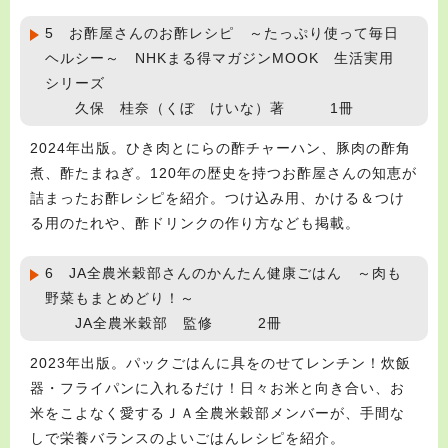
5 お酢屋さんのお酢レシピ ～たっぷり使って毎日
ヘルシー～ NHKまる得マガジンMOOK 生活実用
シリーズ
久保 桂奈（くぼ けいな）著 1冊
2024年出版。ひき肉とにらの酢チャーハン、豚肉の酢角
煮、酢たまねぎ。120年の歴史を持つお酢屋さんの知恵が
詰まったお酢レシピを紹介。つけ込み用、かける＆つけ
る用のたれや、酢ドリンクの作り方なども掲載。
6 JA全農米穀部さんのかんたん健康ごはん ～肉も
野菜もまとめどり！～
JA全農米穀部 監修 2冊
2023年出版。パックごはんに具をのせてレンチン！炊飯
器・フライパンに入れるだけ！日々お米と向き合い、お
米をこよなく愛するＪＡ全農米穀部メンバーが、手間な
しで栄養バランスのよいごはんレシピを紹介。