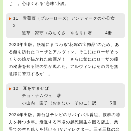
じ…。心ほぐれる“恋味”小説。
11 青薔薇（ブルーローズ）アンティークの小公女
3
道草 家守（みちくさ やもり）著 4冊
2023年出版。妖精にまつわる“花嫁の宝飾品”のため、あ
る館を訪れたローザとアルヴィン。そこにはローザそっ
くりの娘が描かれた絵画が！ さらに館にはローザの瞳
の秘密を知る謎の男が現れた。アルヴィンはその男を無
意識に警戒するが…。
12 耳をすませば
チョ・ナムジュ 著
小山内 園子（おさない そのこ）訳 5冊
2024年出版。舞台はテレビのサバイバル番組。抜群の聴
力を持つ少年。衰退する市場の起死回生を図る店主。業
界での生き残りを賭けるTVディレクター。三者三様の悲