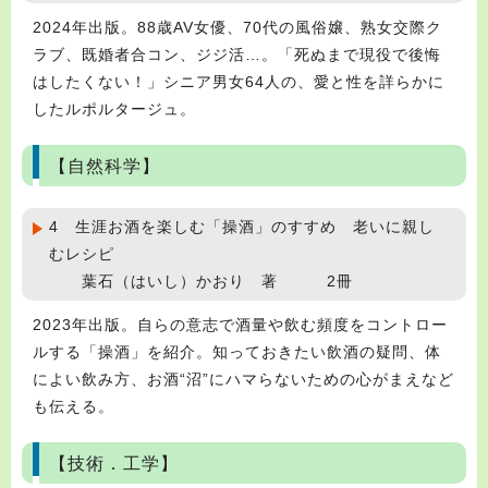
2024年出版。88歳AV女優、70代の風俗嬢、熟女交際ク
ラブ、既婚者合コン、ジジ活…。「死ぬまで現役で後悔
はしたくない！」シニア男女64人の、愛と性を詳らかに
したルポルタージュ。
【自然科学】
4 生涯お酒を楽しむ「操酒」のすすめ 老いに親し
むレシピ
葉石（はいし）かおり 著 2冊
2023年出版。自らの意志で酒量や飲む頻度をコントロー
ルする「操酒」を紹介。知っておきたい飲酒の疑問、体
によい飲み方、お酒“沼”にハマらないための心がまえなど
も伝える。
【技術．工学】