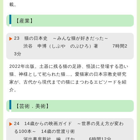
載。
【産業】
23 猫の日本史 ～みんな猫が好きだった～
渋谷 申博（しぶや のぶひろ）著 7時間2
3分
2022年出版。土器に残る猫の足跡、怪談に登場する恐い
猫、神様として祀られた猫…。愛猫家の日本宗教史研究
家が、古代から現代までの猫にまつわるエピソードを紹
介。
【芸術．美術】
24 14歳からの映画ガイド ～世界の見え方が変わ
る100本～ 14歳の世渡り術
河出書房新社 編 ほか 6時間12分