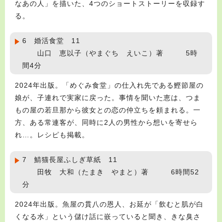
なあの人」を描いた、4つのショートストーリーを収録す
る。
6 婚活食堂 11
山口 恵以子（やまぐち えいこ）著 5時
間4分
2024年出版。「めぐみ食堂」の仕入れ先である鰹節屋の
娘が、子連れで実家に戻った。事情を聞いた恵は、つま
もの屋の若旦那から彼女との恋の仲立ちを頼まれる。一
方、ある常連客が、同時に2人の男性から想いを寄せら
れ…。レシピも掲載。
7 鯖猫長屋ふしぎ草紙 11
田牧 大和（たまき やまと）著 6時間52
分
2024年出版。魚屋の貫八の恩人、お延が「飲むと肌が白
くなる水」という儲け話に嵌っていると聞き、きな臭さ