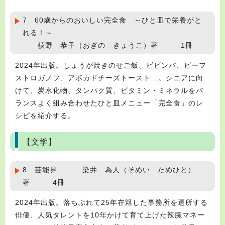
7 60歳からのおいしい完全食 ～ひと皿で栄養がと
れる！～
荻野 恭子（おぎの きょうこ）著 1冊
2024年出版。しょうが焼きのせご飯、ビビンバ、ビーフ
ストロガノフ、アボカドチーズトースト…。シニアに向
けて、炭水化物、タンパク質、ビタミン・ミネラルをバ
ランスよく組み合わせたひと皿メニュー「完全食」のレ
シピを紹介する。
【文学】
8 芸能界 染井 為人（そめい ためひと）
著 4冊
2024年出版。落ちぶれて25年在籍した事務所を退所する
俳優、人気タレントを10年かけて育て上げた辣腕マネー