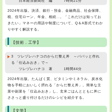
日本経済新聞社 編 7時間21分
2024年出版。決済、銀行・預金、金融商品、社会保障、
税、住宅ローン、年金、相続…。「これだけは知ってお
きたい」マネーの用語や制度について、Q＆A形式でわか
りやすく解説する。
【技術．工学】
3 ツレヅレハナコのからだ整え丼 ～パパッと作れ
る「仕込みおき」で～
ツレヅレハナコ 著 1時間44分
2024年出版。たんぱく質、ビタミンやミネラル、炭水化
物を手軽においしく摂れる「からだ整え丼」。簡単な主
菜や副菜を「仕込みおき」し、玄米ごはんとともに丼に
ささっと盛り付けるだけのレシピを紹介する。
【文学】