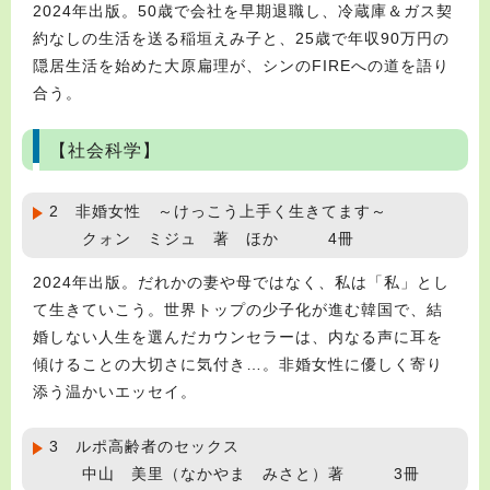
2024年出版。50歳で会社を早期退職し、冷蔵庫＆ガス契
約なしの生活を送る稲垣えみ子と、25歳で年収90万円の
隠居生活を始めた大原扁理が、シンのFIREへの道を語り
合う。
【社会科学】
2 非婚女性 ～けっこう上手く生きてます～
クォン ミジュ 著 ほか 4冊
2024年出版。だれかの妻や母ではなく、私は「私」とし
て生きていこう。世界トップの少子化が進む韓国で、結
婚しない人生を選んだカウンセラーは、内なる声に耳を
傾けることの大切さに気付き…。非婚女性に優しく寄り
添う温かいエッセイ。
3 ルポ高齢者のセックス
中山 美里（なかやま みさと）著 3冊