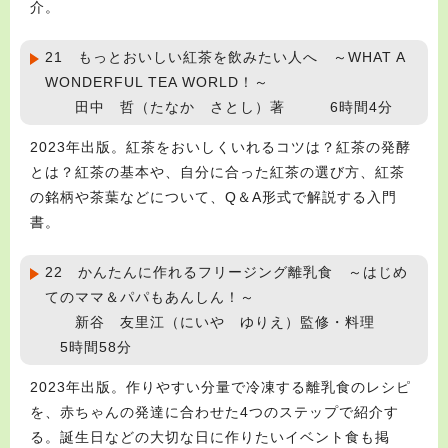
介。
21 もっとおいしい紅茶を飲みたい人へ ～WHAT A
WONDERFUL TEA WORLD！～
田中 哲（たなか さとし）著 6時間4分
2023年出版。紅茶をおいしくいれるコツは？紅茶の発酵
とは？紅茶の基本や、自分に合った紅茶の選び方、紅茶
の銘柄や茶葉などについて、Q＆A形式で解説する入門
書。
22 かんたんに作れるフリージング離乳食 ～はじめ
てのママ＆パパもあんしん！～
新谷 友里江（にいや ゆりえ）監修・料理
5時間58分
2023年出版。作りやすい分量で冷凍する離乳食のレシピ
を、赤ちゃんの発達に合わせた4つのステップで紹介す
る。誕生日などの大切な日に作りたいイベント食も掲