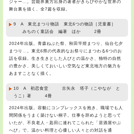
ジャー…。芸能界裏方出身の著者がきらびやかな世界の
舞台裏を描く、全7篇を収録。
9 A 東北まつり物語 東北6つの物語［児童書］
みちのく童話会 編著 ほか 2冊
2024年出版。青森ねぶた祭、秋田竿燈まつり、仙台七夕
まつり…。東北6県の代表的なお祭りにまつわる6つのお
話を収録。生き生きとした人びとの温かさ、独特の自然
の豊かさ、美しくておいしい空気など東北地方の魅力を
あますことなく描く。
10 A 初恋食堂 古矢永 塔子（こやなが と
うこ）著 4冊
2024年出版。容貌にコンプレックスを抱き、職場でも人
間関係をうまく築けない桐子。仕事を辞めようと思って
いたが、不良老人・匙田に連れてこられた「居酒屋やぶ
へび」で、温かい料理と心優しい人々との対話を通