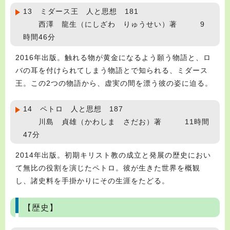
13 ミダース王 人と思想 181
西澤 龍生（にしざわ りゅうせい）著 9
時間46分
2016年出版。触れる物が黄金になるよう願う物語と、ロ
バの耳を付けられてしまう物語とで知られる、ミダース
王。この2つの物語から、虚実の間を漂う彼の姿に迫る。
14 ペトロ 人と思想 187
川島 貞雄（かわしま さだお）著 11時間
47分
2014年出版。初期キリスト教の成立と発展の歴史におい
て無比の役割を演じたペトロ。彼が生きた世界を概観
し、諸史料を手掛かりにその生涯をたどる。
【歴史】