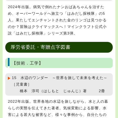
2024年出版。病気で倒れたナンおばあちゃんを治すた
め、オーバーワールドへ旅立つ「はみだし探検隊」の5
人。果たしてエンチャントされた金のリンゴは見つかる
のか？冒険はクライマックスへ！マインクラフト公式小
説「はみだし探検隊」シリーズ第3弾。
厚労省委託・寄贈点字図書
【技術．工学】
15 水辺のワンダー ～世界を旅して未来を考えた～
［児童書］
橋本 淳司（はしもと じゅんじ）著 2冊
2022年出版。世界各地の水辺を旅しながら、水と人の暮
らしの実態を伝えてきた著者。気候変動による影響、水
害による甚大な被害など、様々な事例から、自分たちの