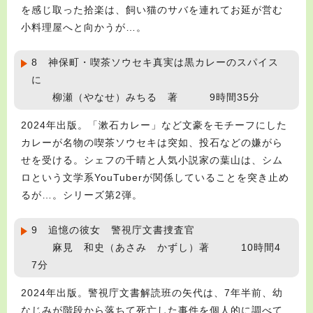
を感じ取った拾楽は、飼い猫のサバを連れてお延が営む
小料理屋へと向かうが…。
8 神保町・喫茶ソウセキ真実は黒カレーのスパイス
に
柳瀬（やなせ）みちる 著 9時間35分
2024年出版。「漱石カレー」など文豪をモチーフにした
カレーが名物の喫茶ソウセキは突如、投石などの嫌がら
せを受ける。シェフの千晴と人気小説家の葉山は、シム
ロという文学系YouTuberが関係していることを突き止め
るが…。シリーズ第2弾。
9 追憶の彼女 警視庁文書捜査官
麻見 和史（あさみ かずし）著 10時間4
7分
2024年出版。警視庁文書解読班の矢代は、7年半前、幼
なじみが階段から落ちて死亡した事件を個人的に調べて