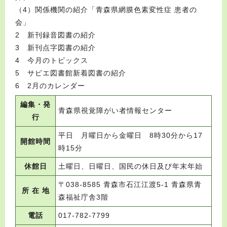
（4）関係機関の紹介「青森県網膜色素変性症 患者の
会」
2 新刊録音図書の紹介
3 新刊点字図書の紹介
4 今月のトピックス
5 サピエ図書館新着図書の紹介
6 2月のカレンダー
編集・発
青森県視覚障がい者情報センター
行
平日 月曜日から金曜日 8時30分から17
開館時間
時15分
休館日
土曜日、日曜日、国民の休日及び年末年始
〒038-8585 青森市石江江渡5-1 青森県青
所 在 地
森福祉庁舎3階
電話
017-782-7799