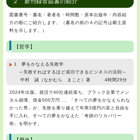
２ 新刊録音図書の紹介
図書番号・書名・著者名・時間数・原本出版年・内容紹
介の順にご紹介します。（書名の前のＡの記号は郷土資
料を示します。）
【哲学】
1 夢をかなえる失敗学
～失敗すればするほど成功できるビジネスの法則～
中村 誠（なかむら まこと）著 4時間29分
2024年出版。就活で40社連続落ち、ブラック企業でメン
タル崩壊、借金500万円…。「すべての夢をかなえられな
かった男」が、失敗を乗り越えて年商3億円の富と自由を
手に入れ、すべての夢をかなえた「奇跡のリカバリー
術」を明かす。
【歴史】