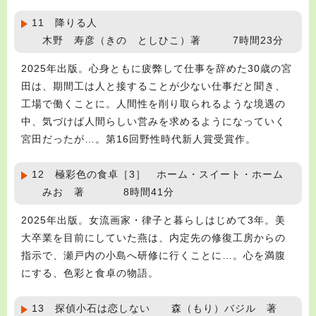
11 降りる人
木野 寿彦（きの としひこ）著 7時間23分
2025年出版。心身ともに疲弊して仕事を辞めた30歳の宮
田は、期間工は人と接することが少ない仕事だと聞き、
工場で働くことに。人間性を削り取られるような境遇の
中、気づけば人間らしい営みを求めるようになっていく
宮田だったが…。第16回野性時代新人賞受賞作。
12 極彩色の食卓［3］ ホーム・スイート・ホーム
みお 著 8時間41分
2025年出版。女流画家・律子と暮らしはじめて3年。美
大卒業を目前にしていた燕は、内定先の修復工房からの
指示で、瀬戸内の小島へ研修に行くことに…。心を満腹
にする、色彩と食卓の物語。
13 探偵小石は恋しない 森（もり）バジル 著