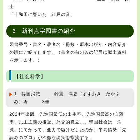
士
「十和田に響いた 江戸の音」
3 新刊点字図書の紹介
図書番号・書名・著者名・冊数・原本出版年・内容紹介
の順にご紹介します。（書名の前のＡの記号は郷土資料
を示します。）
【社会科学】
1 韓国消滅 鈴置 高史（すずおき たかぶ
み）著 3冊
2024年出版。先進国最低の出生率、先進国最高の自殺
率、民主主義の後退、外交的孤立…。韓国社会は「消
滅」に向かって、全力で駆けだしたのか。半島情勢「先
読みのプロ」が冷徹な現実を指摘する。