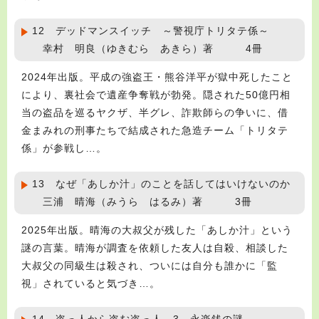
12 デッドマンスイッチ ～警視庁トリタテ係～
幸村 明良（ゆきむら あきら）著 4冊
2024年出版。平成の強盗王・熊谷洋平が獄中死したこと
により、裏社会で遺産争奪戦が勃発。隠された50億円相
当の盗品を巡るヤクザ、半グレ、詐欺師らの争いに、借
金まみれの刑事たちで結成された急造チーム「トリタテ
係」が参戦し…。
13 なぜ「あしか汁」のことを話してはいけないのか
三浦 晴海（みうら はるみ）著 3冊
2025年出版。晴海の大叔父が残した「あしか汁」という
謎の言葉。晴海が調査を依頼した友人は自殺、相談した
大叔父の同級生は殺され、ついには自分も誰かに「監
視」されていると気づき…。