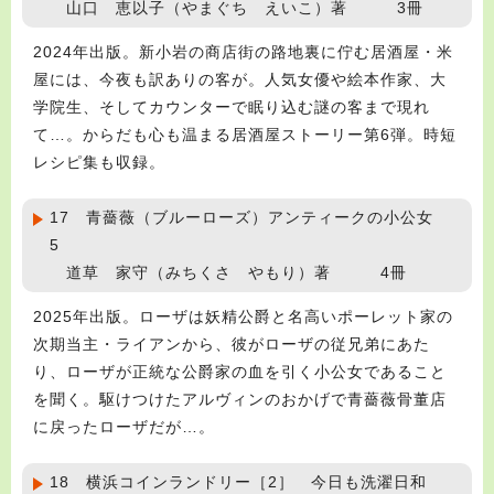
山口 恵以子（やまぐち えいこ）著 3冊
2024年出版。新小岩の商店街の路地裏に佇む居酒屋・米
屋には、今夜も訳ありの客が。人気女優や絵本作家、大
学院生、そしてカウンターで眠り込む謎の客まで現れ
て…。からだも心も温まる居酒屋ストーリー第6弾。時短
レシピ集も収録。
17 青薔薇（ブルーローズ）アンティークの小公女
5
道草 家守（みちくさ やもり）著 4冊
2025年出版。ローザは妖精公爵と名高いポーレット家の
次期当主・ライアンから、彼がローザの従兄弟にあた
り、ローザが正統な公爵家の血を引く小公女であること
を聞く。駆けつけたアルヴィンのおかげで青薔薇骨董店
に戻ったローザだが…。
18 横浜コインランドリー［2］ 今日も洗濯日和