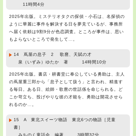
11時間4分
2025年出版。ミステリオタクの探偵・小石は、名探偵の
ように華麗に事件を解決する日を夢見ているが、事務所
へ届く依頼は9割9分が色恋調査。ところが事件は、思い
もよらないところで発生して…。
14 蔦屋の息子 2 歌麿、天賦の才
泉（いずみ）ゆたか 著 14時間10分
2025年出版。書店・耕書堂に奉公している勇助は、主人
の蔦屋重三郎から「息子として扱う」と言われ、精進す
る毎日。ある日、絵師・歌麿の世話係を命じられる。ど
こか苛立ち、投げやりな彼の才能を、勇助は開花させら
れるのか…。
15 A 東北スイーツ物語 東北6つの物語［児童
書］
みちのく童話会 編著 3時間32分