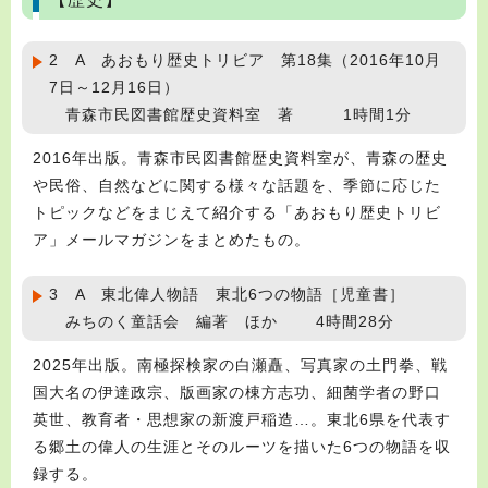
2 A あおもり歴史トリビア 第18集（2016年10月
7日～12月16日）
青森市民図書館歴史資料室 著 1時間1分
2016年出版。青森市民図書館歴史資料室が、青森の歴史
や民俗、自然などに関する様々な話題を、季節に応じた
トピックなどをまじえて紹介する「あおもり歴史トリビ
ア」メールマガジンをまとめたもの。
3 A 東北偉人物語 東北6つの物語［児童書］
みちのく童話会 編著 ほか 4時間28分
2025年出版。南極探検家の白瀬矗、写真家の土門拳、戦
国大名の伊達政宗、版画家の棟方志功、細菌学者の野口
英世、教育者・思想家の新渡戸稲造…。東北6県を代表す
る郷土の偉人の生涯とそのルーツを描いた6つの物語を収
録する。