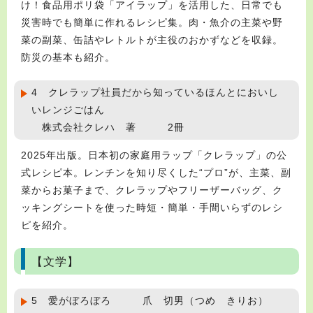
け！食品用ポリ袋「アイラップ」を活用した、日常でも
災害時でも簡単に作れるレシピ集。肉・魚介の主菜や野
菜の副菜、缶詰やレトルトが主役のおかずなどを収録。
防災の基本も紹介。
4 クレラップ社員だから知っているほんとにおいし
いレンジごはん
株式会社クレハ 著 2冊
2025年出版。日本初の家庭用ラップ「クレラップ」の公
式レシピ本。レンチンを知り尽くした“プロ”が、主菜、副
菜からお菓子まで、クレラップやフリーザーバッグ、ク
ッキングシートを使った時短・簡単・手間いらずのレシ
ピを紹介。
【文学】
5 愛がぼろぼろ 爪 切男（つめ きりお）