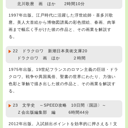
北川歌麿 画 ほか 2時間10分
1997年出版。江戸時代に活躍した浮世絵師・喜多川歌
麿。美人大首絵から博物図譜風の彩色摺絵、春画、肉筆
画まで幅広く手がけた彼の作品と、その画業を解説す
る。
22 ドラクロワ 新潮日本美術文庫20
ドラクロワ 画 ほか ２時間
1975年出版。19世紀フランスのロマン主義の巨頭・ドラ
クロワ。戦争や異国風俗、聖書の世界にわたり、力強い
色彩と筆触で描き出した彼の作品と、その画業を解説す
る。
23 文学史 ～SPEED攻略 10日間〈国語〉～
Ｚ会出版編集部 編 6時間44分
2012年出版。入試頻出ポイントを効率的に押さえる！文