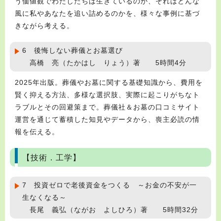
う価値観でわたしたちは生きているのか、それはどんな
風に私やあなたを追い詰めるのかを、様々な事例に基づ
きながら考える。
6 後悔しない葬儀とお墓選び
高橋 亮（たかはし りょう）著 5時間4分
2025年出版。葬儀やお墓に関する基礎知識から、費用を
賢く抑える方法、多様な選択肢、実際に起こりがちなト
ラブルとその回避策まで。葬儀社＆お墓の口コミサイト
運営を通じて蓄積した知見やデータから、喪主必読の情
報を伝える。
【技術．工学】
7 投資ゼロで老後資金をつくる ～お金の不安が一
生なくなる～
長尾 義弘（ながお よしひろ）著 5時間32分