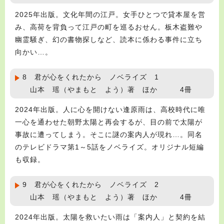
2025年出版。文化年間の江戸。女手ひとつで貸本屋を営
み、高荷を背負って江戸の町を巡るおせん。板木盗難や
幽霊騒ぎ、幻の書物探しなど、読本に係わる事件に立ち
向かい…。
8 君が心をくれたから ノベライズ 1
山本 瑶（やまもと よう）著 ほか 4冊
2024年出版。人に心を開けない逢原雨は、高校時代に唯
一心を通わせた朝野太陽と再会するが、目の前で太陽が
事故に遭ってしまう。そこに謎の案内人が現れ…。同名
のテレビドラマ第1～5話をノベライズ。オリジナル短編
も収録。
9 君が心をくれたから ノベライズ 2
山本 瑶（やまもと よう）著 ほか 4冊
2024年出版。太陽を救いたい雨は「案内人」と契約を結