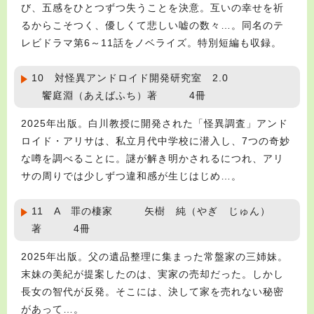
び、五感をひとつずつ失うことを決意。互いの幸せを祈
るからこそつく、優しくて悲しい嘘の数々…。同名のテ
レビドラマ第6～11話をノベライズ。特別短編も収録。
10 対怪異アンドロイド開発研究室 2.0
饗庭淵（あえばふち）著 4冊
2025年出版。白川教授に開発された「怪異調査」アンド
ロイド・アリサは、私立月代中学校に潜入し、7つの奇妙
な噂を調べることに。謎が解き明かされるにつれ、アリ
サの周りでは少しずつ違和感が生じはじめ…。
11 A 罪の棲家 矢樹 純（やぎ じゅん）
著 4冊
2025年出版。父の遺品整理に集まった常盤家の三姉妹。
末妹の美紀が提案したのは、実家の売却だった。しかし
長女の智代が反発。そこには、決して家を売れない秘密
があって…。