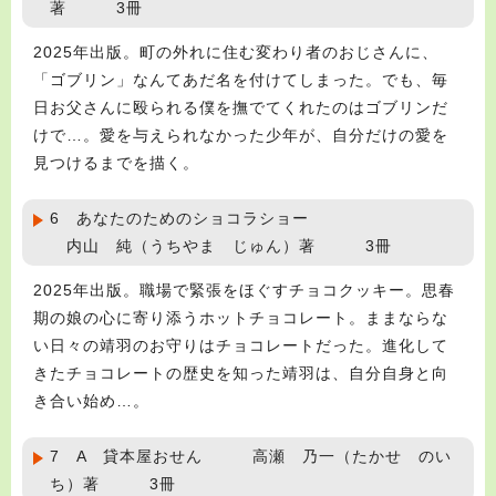
著 3冊
2025年出版。町の外れに住む変わり者のおじさんに、
「ゴブリン」なんてあだ名を付けてしまった。でも、毎
日お父さんに殴られる僕を撫でてくれたのはゴブリンだ
けで…。愛を与えられなかった少年が、自分だけの愛を
見つけるまでを描く。
6 あなたのためのショコラショー
内山 純（うちやま じゅん）著 3冊
2025年出版。職場で緊張をほぐすチョコクッキー。思春
期の娘の心に寄り添うホットチョコレート。ままならな
い日々の靖羽のお守りはチョコレートだった。進化して
きたチョコレートの歴史を知った靖羽は、自分自身と向
き合い始め…。
7 A 貸本屋おせん 高瀬 乃一（たかせ のい
ち）著 3冊