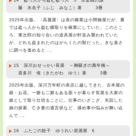
14 盗っ人から盗む盗っ人 3 永楽銭の謎
藤 水名子（ふじ みなこ）著 3冊
2025年出版。〈高麗屋〉は表の稼業は小間物屋だが、裏
では盗っ人から盗む横取りを稼業にしていた。このとこ
ろ、東次郎の知り合いの道具屋が軒並み襲われていた
が、どれも盗まれたのはがらくたの類だった。きな臭さ
に調べを進めると…。
15 深川おせっかい長屋 ～胸騒ぎの萬年橋～
喜多川 侑（きたがわ ゆう）著 3冊
2025年出版。深川万年町の表店に越してきた、古本屋の
娘・お花。一癖も二癖もある面々が暮らす長屋を大家の
娘として取り仕切ることに。仕事のいざこざ、失踪した
娘の探索、亡き妻の遺言状など、揉め事や悩みが舞い込
んで…。
16 ふたごの餃子 ゆうれい居酒屋 6