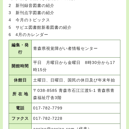
2 新刊録音図書の紹介
3 新刊点字図書の紹介
4 今月のトピックス
5 サピエ図書館新着図書の紹介
6 4月のカレンダー
編集・発
青森県視覚障がい者情報センター
行
平日 月曜日から金曜日 8時30分から17
開館時間
時15分
休館日
土曜日、日曜日、国民の休日及び年末年始
〒038-8585 青森市石江江渡5-1 青森県青
所 在 地
森福祉庁舎3階
電話
017-782-7799
ファクス
017-782-7228
aosise@aosise.com（代表）