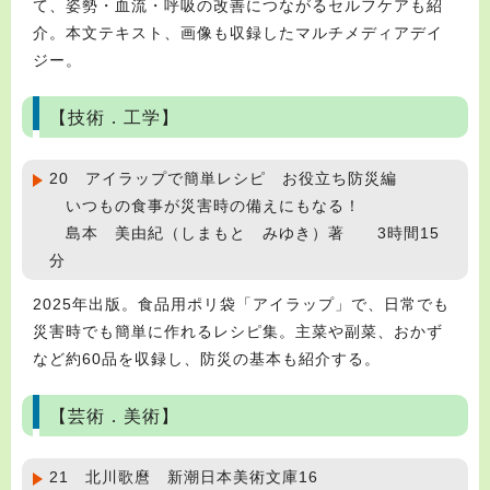
て、姿勢・血流・呼吸の改善につながるセルフケアも紹
介。本文テキスト、画像も収録したマルチメディアデイ
ジー。
【技術．工学】
20 アイラップで簡単レシピ お役立ち防災編
いつもの食事が災害時の備えにもなる！
島本 美由紀（しまもと みゆき）著 3時間15
分
2025年出版。食品用ポリ袋「アイラップ」で、日常でも
災害時でも簡単に作れるレシピ集。主菜や副菜、おかず
など約60品を収録し、防災の基本も紹介する。
【芸術．美術】
21 北川歌麿 新潮日本美術文庫16