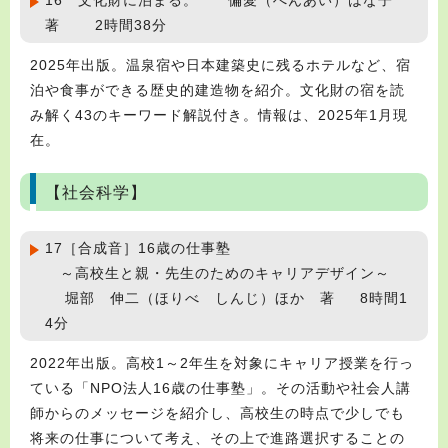
16 文化財に泊まる。 偏愛（へんあい）はな子
著 2時間38分
2025年出版。温泉宿や日本建築史に残るホテルなど、宿
泊や食事ができる歴史的建造物を紹介。文化財の宿を読
み解く43のキーワード解説付き。情報は、2025年1月現
在。
【社会科学】
17［合成音］16歳の仕事塾
～高校生と親・先生のためのキャリアデザイン～
堀部 伸二（ほりべ しんじ）ほか 著 8時間1
4分
2022年出版。高校1～2年生を対象にキャリア授業を行っ
ている「NPO法人16歳の仕事塾」。その活動や社会人講
師からのメッセージを紹介し、高校生の時点で少しでも
将来の仕事について考え、その上で進路選択することの